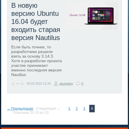
​В новую
версию Ubuntu
16.04 будет
входить старая
версия Nautilus
Если быть точнее, то
разработчики решили
взять за основу 3.14.3.
Хотя в разработке проекта
участие принимает
именно последняя версия
Nautilus
—
18.03.2016
12:29
ubuntolog
0
← Предыдущая
Следующая →
1
2
3
4
Показаны 31-33 из 33