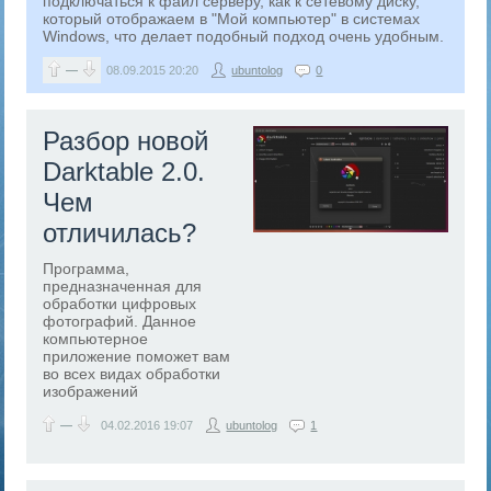
подключаться к файл серверу, как к сетевому диску,
который отображаем в "Мой компьютер" в системах
Windows, что делает подобный подход очень удобным.
—
08.09.2015
20:20
ubuntolog
0
Разбор новой
Darktable 2.0.
Чем
отличилась?
Программа,
предназначенная для
обработки цифровых
фотографий. Данное
компьютерное
приложение поможет вам
во всех видах обработки
изображений
—
04.02.2016
19:07
ubuntolog
1