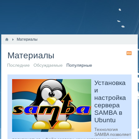
Материалы
Материалы
RS
Последние
Обсуждаемые
Популярные
​Установка
и
настройка
сервера
SAMBA в
Ubuntu
Технология
SAMBA позволяет