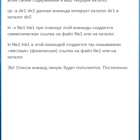
всем своим содержимым в ваш текущий каталог.
cp -a dir1 dir2 данная команда копирует каталог dir1 в
каталог dir2
ln -s file1 lnk1 при помощи этой команды создается
символическая ссылка на файл file1 или на каталог.
ln file1 lnk1 а этой командой создается так называемая
«жёсткая» (физическая) ссылка на файл file1 или на
каталог.
ЗЫ: Список команд линукс будет пополнятся. Постепенно