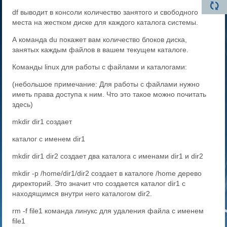
df выводит в консоли количество занятого и свободного
места на жестком диске для каждого каталога системы.
А команда du покажет вам количество блоков диска,
занятых каждым файлов в вашем текущем каталоге.
Команды linux для работы с файлами и каталогами:
(небольшое примечание: Для работы с файлами нужно
иметь права доступа к ним. Что это такое можно почитать
здесь)
mkdir dir1 создает
каталог с именем dir1
mkdir dir1 dir2 создает два каталога с именами dir1 и dir2
mkdir -p /home/dir1/dir2 создает в каталоге /home дерево
директорий. Это значит что создается каталог dir1 с
находящимся внутри него каталогом dir2.
rm -f file1 команда линукс для удаления файла с именем
file1