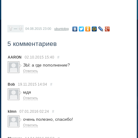
—
04.08.2015
23:00
ubuntolog
5 комментариев
AARON
02.10.2015
15:40
#
ЗЫ: а где пополнение?
Ответить
Bob
19.11.2015
14:04
#
мдя
Ответить
klmn
07.01.2016
02:24
#
очень полезно, спасибо!
Ответить