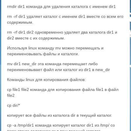
rmdir dir1 команда для удаления каталога с именем dir1
rm -rf dir1 удаляет каталог с именем dir1 вместе со всем его
содержимым.
rm -rf dir1 dir2 одновременно удаляет два каталога dir1 и
dir2 вместе с их содержимым.
Используя linux команду mv можно перемещать и
переименовывать файлы и каталоги.
mv dir1 new_dir эта команда перемещает либо
переименовывает файл или каталог из dir1 в new_dir
Команды linux для копирования файлов:
cp file1 file2 команда для копирования файла file1 в файл
file2
cp dir/*
копирует все файлы из каталога dir в текущий каталог.
cp -a /tmp/dir1 команда копирует каталог dir1 из /tmp/ со