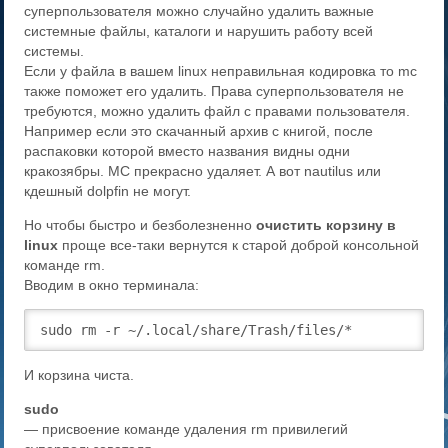
суперпользователя можно случайно удалить важные
системные файлы, каталоги и нарушить работу всей
системы.
Если у файла в вашем linux неправильная кодировка то mc
также поможет его удалить. Права суперпользователя не
требуются, можно удалить файл с правами пользователя.
Например если это скачанный архив с книгой, после
распаковки которой вместо названия видны одни
кракозябры. MC прекрасно удаляет. А вот nautilus или
кдешный dolpfin не могут.
Но чтобы быстро и безболезненно
очистить корзину в
linux
проще все-таки вернутся к старой доброй консольной
команде rm.
Вводим в окно терминала:
sudo rm -r ~/.local/share/Trash/files/*
И корзина чиста.
sudo
— присвоение команде удаления rm привилегий