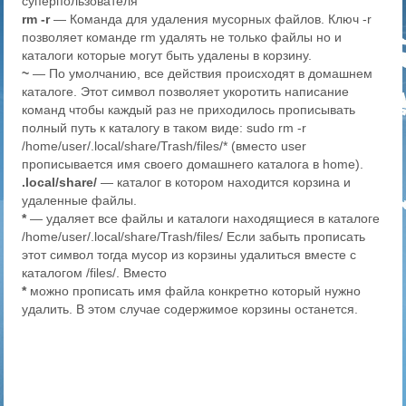
суперпользователя
rm -r
— Команда для удаления мусорных файлов. Ключ -r
позволяет команде rm удалять не только файлы но и
каталоги которые могут быть удалены в корзину.
~
— По умолчанию, все действия происходят в домашнем
каталоге. Этот символ позволяет укоротить написание
команд чтобы каждый раз не приходилось прописывать
полный путь к каталогу в таком виде: sudo rm -r
/home/user/.local/share/Trash/files/* (вместо user
прописывается имя своего домашнего каталога в home).
.local/share/
— каталог в котором находится корзина и
удаленные файлы.
*
— удаляет все файлы и каталоги находящиеся в каталоге
/home/user/.local/share/Trash/files/ Если забыть прописать
этот символ тогда мусор из корзины удалиться вместе с
каталогом /files/. Вместо
*
можно прописать имя файла конкретно который нужно
удалить. В этом случае содержимое корзины останется.