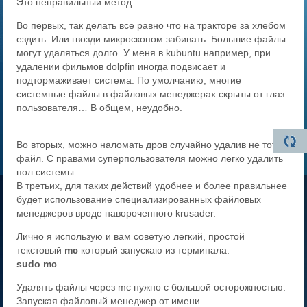
Это неправильный метод.
Во первых, так делать все равно что на тракторе за хлебом
ездить. Или гвозди микроскопом забивать. Большие файлы
могут удаляться долго. У меня в kubuntu например, при
удалении фильмов dolpfin иногда подвисает и
подтормаживает система. По умолчанию, многие
системные файлы в файловых менеджерах скрыты от глаз
пользователя… В общем, неудобно.
Во вторых, можно наломать дров случайно удалив не тот
файл. С правами суперпользователя можно легко удалить
пол системы.
В третьих, для таких действий удобнее и более правильнее
будет использование специализированных файловых
менеджеров вроде навороченного krusader.
Лично я использую и вам советую легкий, простой
текстовый
mc
который запускаю из терминала:
sudo mc
Удалять файлы через mc нужно с большой осторожностью.
Запуская файловый менеджер от имени